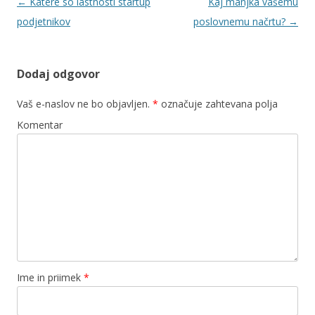
Navigacija prispevkov
←
Katere so lastnosti startup
Kaj manjka vašemu
podjetnikov
poslovnemu načrtu?
→
Dodaj odgovor
Vaš e-naslov ne bo objavljen.
*
označuje zahtevana polja
Komentar
Ime in priimek
*