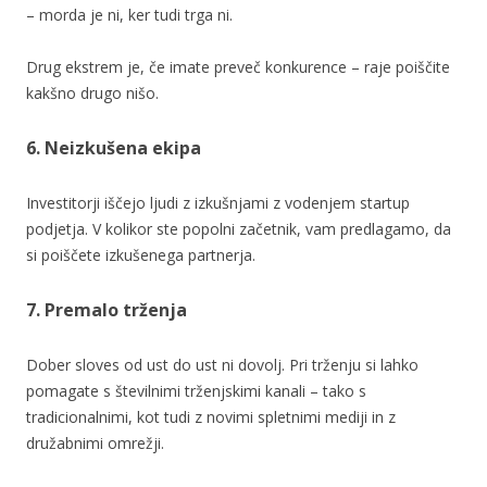
– morda je ni, ker tudi trga ni.
Drug ekstrem je, če imate preveč konkurence – raje poiščite
kakšno drugo nišo.
6. Neizkušena ekipa
Investitorji iščejo ljudi z izkušnjami z vodenjem startup
podjetja. V kolikor ste popolni začetnik, vam predlagamo, da
si poiščete izkušenega partnerja.
7. Premalo trženja
Dober sloves od ust do ust ni dovolj. Pri trženju si lahko
pomagate s številnimi trženjskimi kanali – tako s
tradicionalnimi, kot tudi z novimi spletnimi mediji in z
družabnimi omrežji.