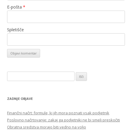
E-pošta
*
Spletišče
Išči:
ZADNJE OBJAVE
Finančni načrt: formule, ki jih mora poznati vsak podjetnik
Poslovno načrtovanje: zakaj ga podjetniki ne bi smeli preskočiti
Obratna sredstva morajo biti vedno na voljo