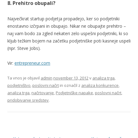
8. Prehitro obupali?
Največkrat startup podjetja propadejo, ker so podjetniki
enostavno izčrpani in obupajo. Nikar ne obupajte prehitro –
naj vam bodo za zgled nekateri zelo uspešni podjetniki, ki so
kljub težkim bojem na začetku podjetniške poti kasneje uspeli
(npr. Steve Jobs).
Vir:
entrepreneur.com
Ta vnos je objavil
admin
november 13, 2012
v
analiza trga
,
podjetništvo
,
poslovni načrt
in označil z
analiza konkurence
,
analiza trga
,
načrtovanje
,
Podjetniške napake
,
poslovni načrt
,
pridobivanje sredstev
.