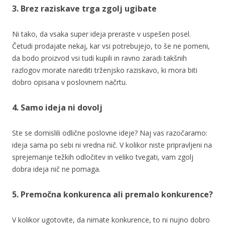
3. Brez raziskave trga zgolj ugibate
Ni tako, da vsaka super ideja preraste v uspešen posel.
Četudi prodajate nekaj, kar vsi potrebujejo, to še ne pomeni,
da bodo proizvod vsi tudi kupili in ravno zaradi takšnih
razlogov morate narediti trženjsko raziskavo, ki mora biti
dobro opisana v poslovnem načrtu.
4. Samo ideja ni dovolj
Ste se domislili odlične poslovne ideje? Naj vas razočaramo:
ideja sama po sebi ni vredna nič. V kolikor niste pripravljeni na
sprejemanje težkih odločitev in veliko tvegati, vam zgolj
dobra ideja nič ne pomaga.
5. Premočna konkurenca ali premalo konkurence?
V kolikor ugotovite, da nimate konkurence, to ni nujno dobro