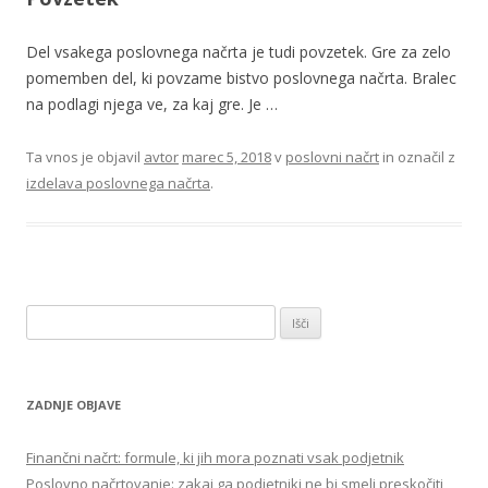
Del vsakega poslovnega načrta je tudi povzetek. Gre za zelo
pomemben del, ki povzame bistvo poslovnega načrta. Bralec
na podlagi njega ve, za kaj gre. Je …
Ta vnos je objavil
avtor
marec 5, 2018
v
poslovni načrt
in označil z
izdelava poslovnega načrta
.
Išči:
ZADNJE OBJAVE
Finančni načrt: formule, ki jih mora poznati vsak podjetnik
Poslovno načrtovanje: zakaj ga podjetniki ne bi smeli preskočiti