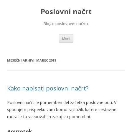
Poslovni načrt
Blog o poslovnem načrtu.
Preskoči na vsebino
Meni
MESEČNI ARHIVI:
MAREC 2018
Kako napisati poslovni načrt?
Poslovni načrt je pomemben del začetka poslovne poti. V
spodnjem prispevku vam bomo razložili, katere sestavine
mora le-ta vsebovati in zakaj so pomembni.
Povzetek