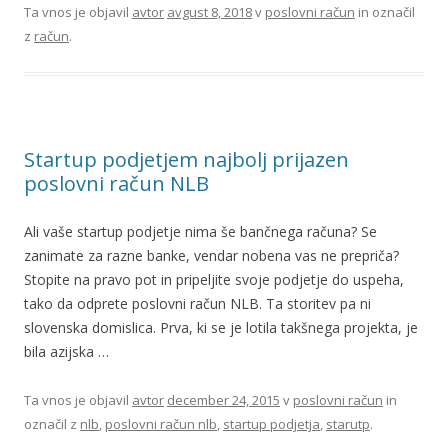
Ta vnos je objavil
avtor
avgust 8, 2018
v
poslovni račun
in označil
z
račun
.
Startup podjetjem najbolj prijazen
poslovni račun NLB
Ali vaše startup podjetje nima še bančnega računa? Se
zanimate za razne banke, vendar nobena vas ne prepriča?
Stopite na pravo pot in pripeljite svoje podjetje do uspeha,
tako da odprete poslovni račun NLB. Ta storitev pa ni
slovenska domislica. Prva, ki se je lotila takšnega projekta, je
bila azijska …
Ta vnos je objavil
avtor
december 24, 2015
v
poslovni račun
in
označil z
nlb
,
poslovni račun nlb
,
startup podjetja
,
starutp
.