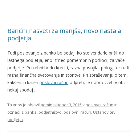
Bančni nasveti za manjša, novo nastala
podjetja
Tudi poslovanje z banko bo sedaj, ko ste vendarle prišli do
lastnega podjetja, eno izmed pomembnih področij za vaše
podjetje. Potrebni bodo krediti, razna posojila, pologi ter tudi
razna finančna svetovanja in storitve. Pri spraševanju o tem,
kakšen in kateri
poslovni račun
odpreti, je dobro vzeti v obzir
nekaj spodaj …
Ta vnos je objavil
admin
oktober 3, 2015
v
poslovni račun
in
označil z
banka
,
podjetništvo
,
poslovni račun
,
Ustanovitev
podjetja
.