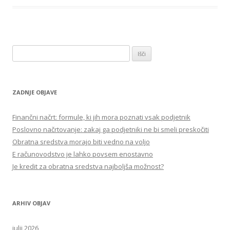
Išči:
ZADNJE OBJAVE
Finančni načrt: formule, ki jih mora poznati vsak podjetnik
Poslovno načrtovanje: zakaj ga podjetniki ne bi smeli preskočiti
Obratna sredstva morajo biti vedno na voljo
E računovodstvo je lahko povsem enostavno
Je kredit za obratna sredstva najboljša možnost?
ARHIV OBJAV
julij 2026